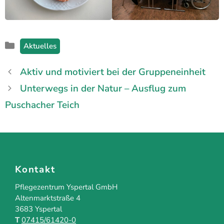
Kategorien
Aktuelles
Aktiv und motiviert bei der Gruppeneinheit
Unterwegs in der Natur – Ausflug zum
Puschacher Teich
Kontakt
Pflegezentrum Yspertal GmbH
Altenmarktstraße 4
3683 Yspertal
T
07415/61420-0