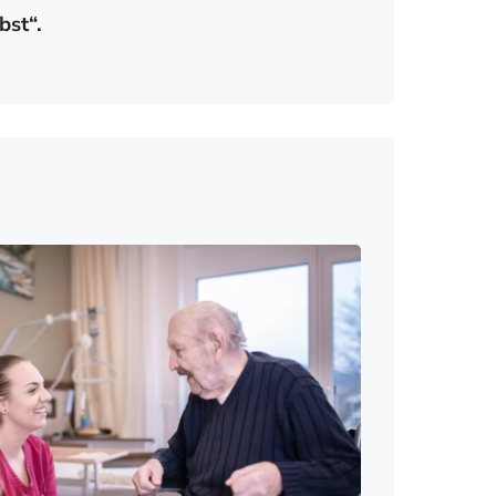
bst“.