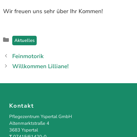
Wir freuen uns sehr über Ihr Kommen!
Kategorien
Aktuelles
Feinmotorik
Willkommen Lilliane!
Kontakt
Pflegezentrum Yspertal GmbH
Altenmarktstraße 4
3683 Yspertal
T
07415/61420-0