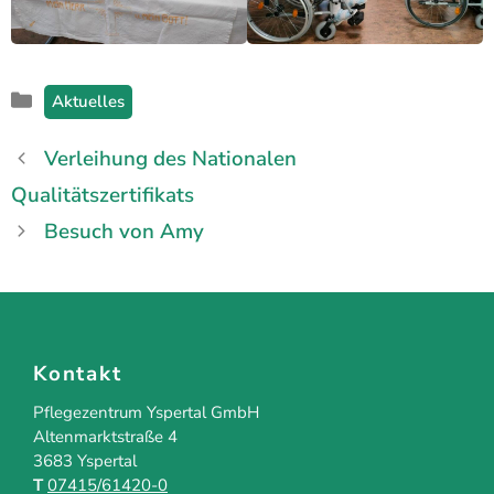
Kategorien
Aktuelles
Verleihung des Nationalen
Qualitätszertifikats
Besuch von Amy
Kontakt
Pflegezentrum Yspertal GmbH
Altenmarktstraße 4
3683 Yspertal
T
07415/61420-0